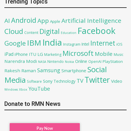
Trending Topics
Android
AI
App
Artificial Intelligence
Apple
Facebook
Cloud
Digital
Content
Education
India
IBM
Google
Internet
Intel
iOS
Instagram
Microsoft
Mobile
iPad
iPhone
ITU
LG
Marketing
Music
Narendra Modi
Online
PlayStation
Nintendo
OpenAI
NASA
Nokia
Social
Samsung
Rakesh Raman
Smartphone
Twitter
Media
TV
Sony
Video
Technology
Software
YouTube
Xbox
Windows
Donate to RMN News